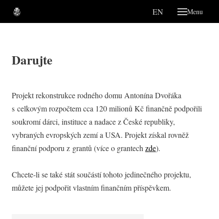
CS
EN
Menu
O nás
Hist
Darujte
Mu
Gra
Projekt rekonstrukce rodného domu Antonína Dvořáka
Tý
s celkovým rozpočtem cca 120 milionů Kč finančně podpořili
Lob
soukromí dárci, instituce a nadace z České republiky,
vybraných evropských zemí a USA. Projekt získal rovněž
Proná
finanční podporu z grantů (více o grantech
zde
).
Podpoř
Konta
Chcete-li se také stát součástí tohoto jedinečného projektu,
CS
můžete jej podpořit vlastním finančním příspěvkem.
EN